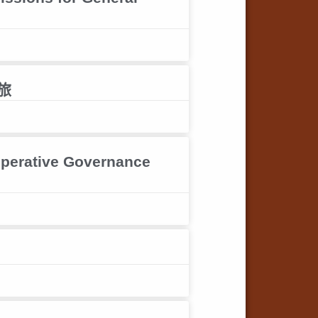
旅
erative Governance