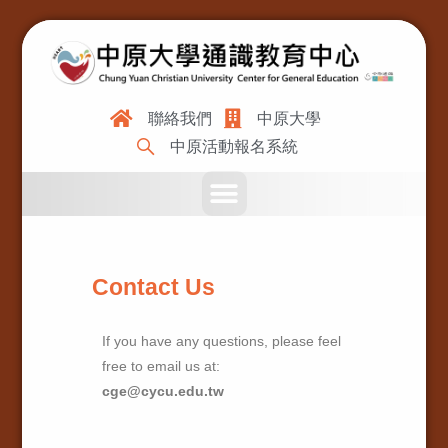
聯絡我們
中原大學
中原活動報名系統
Contact Us
If you have any questions, please feel
free to email us at:
cge@cycu.edu.tw