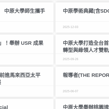
 中原大學師生攜手
中原學術典藏(含SD
2025-12-03
！舉辦 USR 成果
中原大學打造全台首
轉型與綠領人才雙軌
2025-09-26
國前進馬來西亞太平
報導者(THE REPOR
展
2025-06-07
ial
中原大學舉辦桃園埤