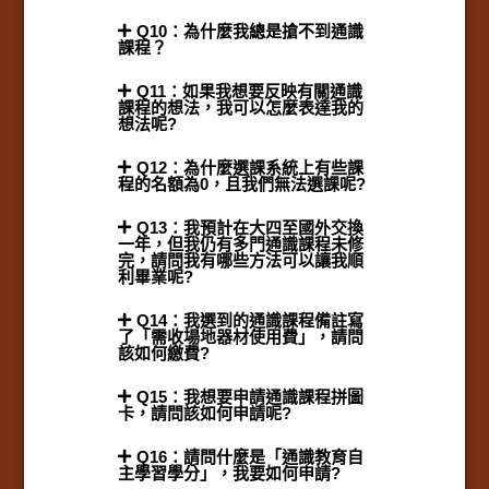
Q10：為什麼我總是搶不到通識
課程？
Q11：如果我想要反映有關通識
課程的想法，我可以怎麼表達我的
想法呢?
Q12：為什麼選課系統上有些課
程的名額為0，且我們無法選課呢?
Q13：我預計在大四至國外交換
一年，但我仍有多門通識課程未修
完，請問我有哪些方法可以讓我順
利畢業呢?
Q14：我選到的通識課程備註寫
了「需收場地器材使用費」，請問
該如何繳費?
Q15：我想要申請通識課程拼圖
卡，請問該如何申請呢?
Q16：請問什麼是「通識教育自
主學習學分」，我要如何申請?