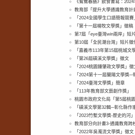
《鴛鴦春膳》飲食書寫：202
教育部「提升大學通識教育計畫」
「2024全國學生口語簡報競賽
「第十一屆楊牧文學獎」徵稿
第7屆「eye臺灣win兩岸」
第10屆「全民潮台灣」短片徵
「嘉義市113年第15屆桃城文
「第26屆磺溪文學獎」徵文
「2024桃園鍾肇政文學獎」徵
「2024第十一屆蘭陽文學獎
「2024臺灣文學獎」簡章
「113年教育部文藝創作獎」
桃園市政府文化局「第5屆桃
「磺溪文學第32輯─彰化縣作
「2023竹塹文學獎-歷史的河
教育部分向計畫3-通識教育跨
「2022年吳濁流文學獎」徵文