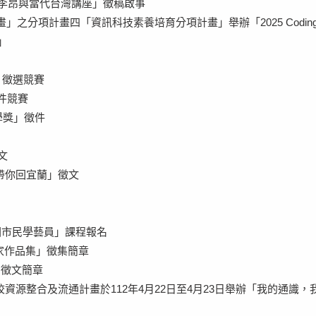
4李昂與當代台灣講座」徵稿啟事
之分項計畫四「資訊科技素養培育分項計畫」舉辦「2025 Coding
」
短片徵選競賽
件競賽
學獎」徵件
文
─帶你回宜蘭」徵文
園市民學藝員」課程報名
家作品集」徵集簡章
」徵文簡章
校資源整合及流通計畫於112年4月22日至4月23日舉辦「我的通識